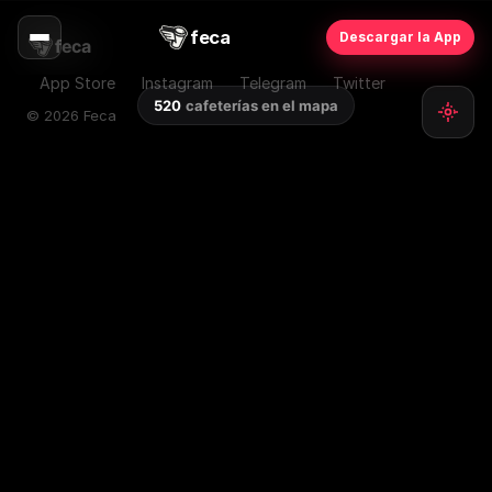
feca
Descargar la App
feca
App Store
Instagram
Telegram
Twitter
520
cafeterías en el mapa
© 2026 Feca